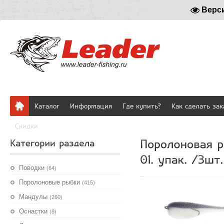
Верс
Каталог
Информация
Где купить?
Как сделать зак
Скидки
Поводки
(64)
Поролоновые рыбки
(415)
Мандулы
(260)
Оснастки
(8)