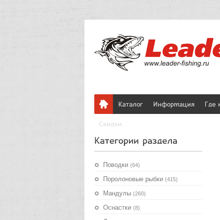
Каталог
Информация
Где 
Скидки
Поводки
(64)
Поролоновые рыбки
(415)
Мандулы
(260)
Оснастки
(8)