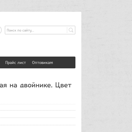
страция
Вход
Прайс лист
Оптовикам