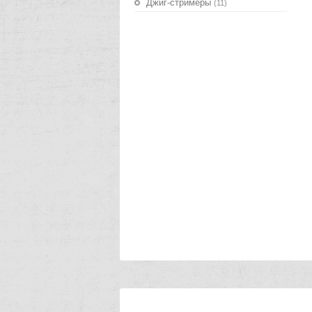
Джиг-стримеры
(11)