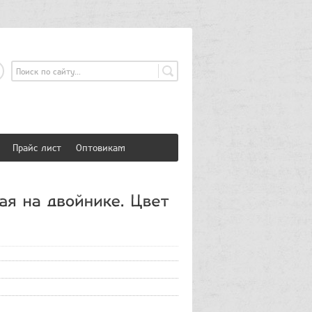
страция
Вход
Прайс лист
Оптовикам