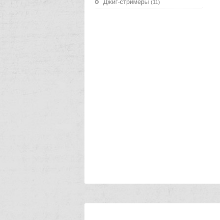
Джиг-стримеры
(11)