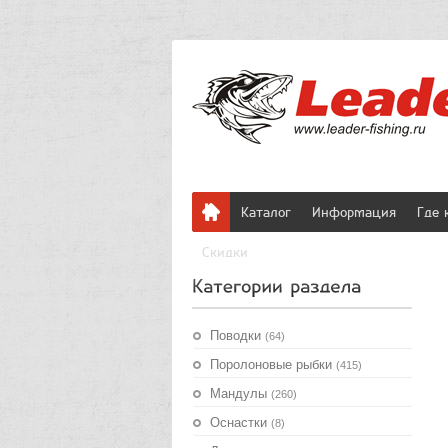
Каталог
Информация
Где 
Скидки
Поводки
(64)
Поролоновые рыбки
(415)
Мандулы
(260)
Оснастки
(8)