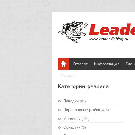
Каталог
Информация
Где 
Скидки
Поводки
(64)
Поролоновые рыбки
(415)
Мандулы
(260)
Оснастки
(8)