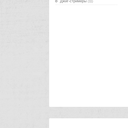
Джиг-стримеры
(11)