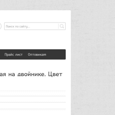
страция
Вход
Прайс лист
Оптовикам