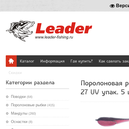
Верс
Каталог
Информация
Где купить?
Как сделать зак
Скидки
Поводки
(64)
Поролоновые рыбки
(415)
Мандулы
(260)
Оснастки
(8)