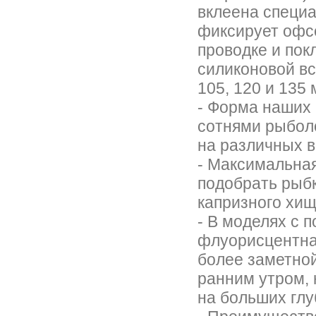
вклеена специа
фиксирует офсе
проводке и пок
силиконовой вс
105, 120 и 135 
- Форма наших
сотнями рыбол
на различных 
- Максимальная
подобрать рыбк
капризного хи
- В моделях с 
флуорисцентная
более заметной
ранним утром, 
на больших глу