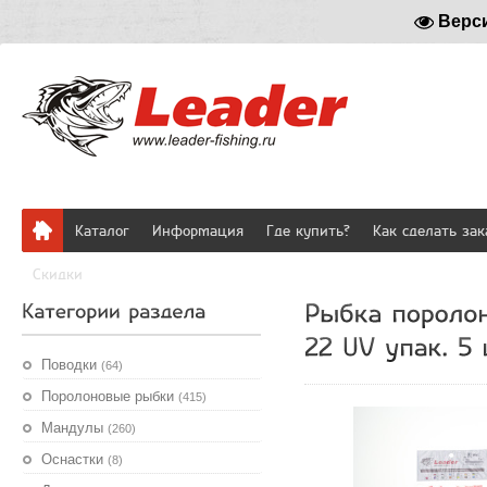
Верс
Каталог
Информация
Где купить?
Как сделать зак
Скидки
Поводки
(64)
Поролоновые рыбки
(415)
Мандулы
(260)
Оснастки
(8)