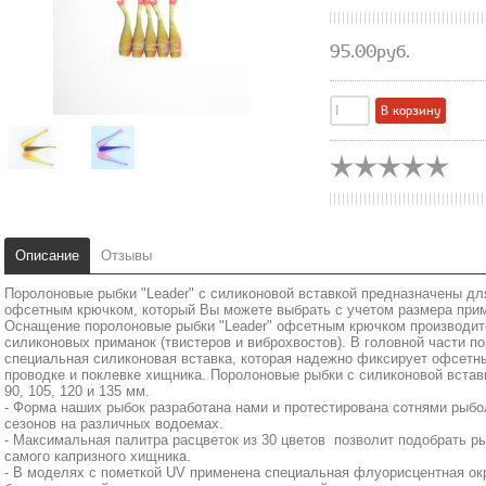
95.00руб.
Описание
Отзывы
Поролоновые рыбки "Leader" c силиконовой вставкой предназначены д
офсетным крючком, который Вы можете выбрать с учетом размера прим
Оснащение поролоновые рыбки "Leader" офсетным крючком производит
силиконовых приманок (твистеров и виброхвостов). В головной части п
специальная силиконовая вставка, которая надежно фиксирует офсетн
проводке и поклевке хищника. Поролоновые рыбки с силиконовой встав
90, 105, 120 и 135 мм.
- Форма наших рыбок разработана нами и протестирована сотнями рыб
сезонов на различных водоемах.
- Максимальная палитра расцветок из 30 цветов позволит подобрать р
самого капризного хищника.
- В моделях с пометкой UV применена специальная флуорисцентная ок