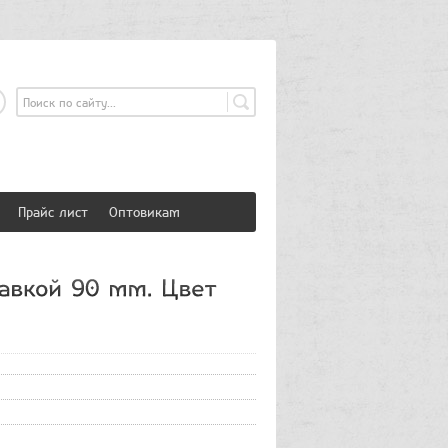
страция
Вход
Прайс лист
Оптовикам