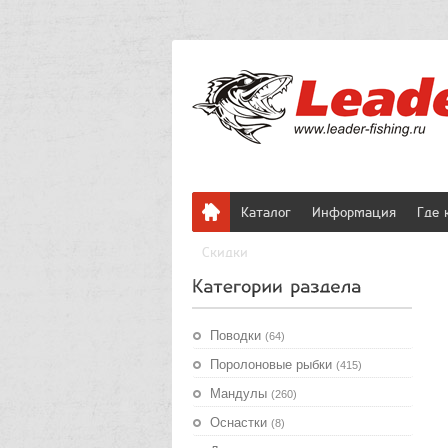
Каталог
Информация
Где 
Скидки
Поводки
(64)
Поролоновые рыбки
(415)
Мандулы
(260)
Оснастки
(8)