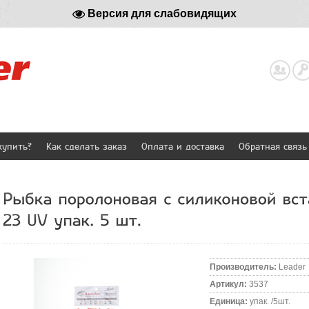
Версия для слабовидящих
Реги
купить?
Как сделать заказ
Оплата и доставка
Обратная связь
Производитель
:
Leader
Артикул
:
3537
Единица
:
упак. /5шт.