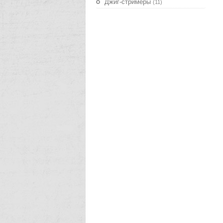
Джиг-стримеры
(11)