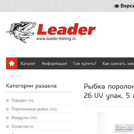
Верс
Каталог
Информация
Где купить?
Как сделать зак
Скидки
Поводки
(64)
Поролоновые рыбки
(415)
Мандулы
(260)
Оснастки
(8)