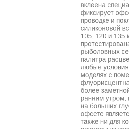
вклеена специа
фиксирует офсе
проводке и пок
силиконовой вс
105, 120 и 135
протестирована
рыболовных се
палитра расцве
любые условия 
моделях с пом
флуорисцентная
более заметной
ранним утром, 
на больших гл
офсете являетс
также ни для ко