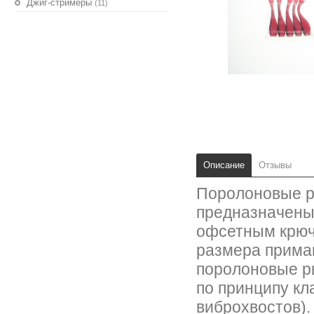
Джиг-стримеры
(11)
Описание
Отзывы
Поролоновые ры
предназначены
офсетным крюч
размера прима
поролоновые р
по принципу кл
виброхвостов).