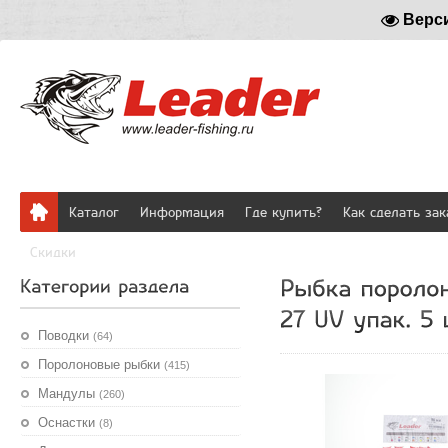
Верс
Каталог
Информация
Где купить?
Как сделать зак
Скидки
Поводки
(64)
Поролоновые рыбки
(415)
Мандулы
(260)
Оснастки
(8)