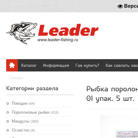
Верс
Каталог
Информация
Где купить?
Как сделать зак
Скидки
Поводки
(64)
Поролоновые рыбки
(415)
Мандулы
(260)
Оснастки
(8)