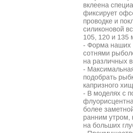
вклеена специа
фиксирует офсе
проводке и пок
силиконовой вс
105, 120 и 135 
- Форма наших
сотнями рыбол
на различных 
- Максимальная
подобрать рыбк
капризного хи
- В моделях с 
флуорисцентная
более заметной
ранним утром, 
на больших глу