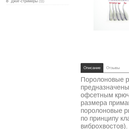
Джиг-стримеры
(11)
Описание
Отзывы
Поролоновые ры
предназначены
офсетным крюч
размера прима
поролоновые р
по принципу кл
виброхвостов).