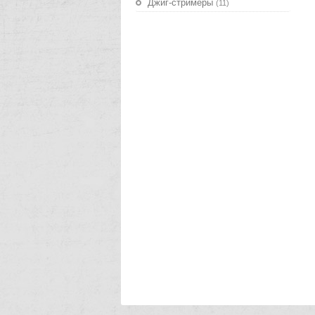
Джиг-стримеры
(11)