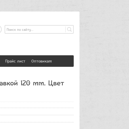
страция
Вход
Прайс лист
Оптовикам