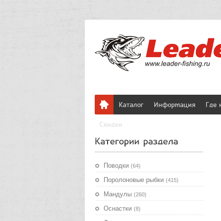
Каталог
Информация
Где 
Скидки
Поводки
(64)
Поролоновые рыбки
(415)
Мандулы
(260)
Оснастки
(8)