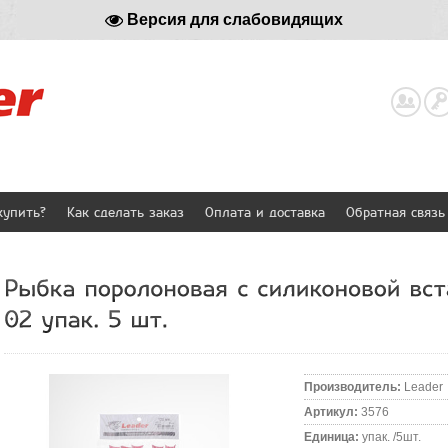
Версия для слабовидящих
Реги
купить?
Как сделать заказ
Оплата и доставка
Обратная связь
Производитель
:
Leader
Артикул
:
3576
Единица
:
упак. /5шт.