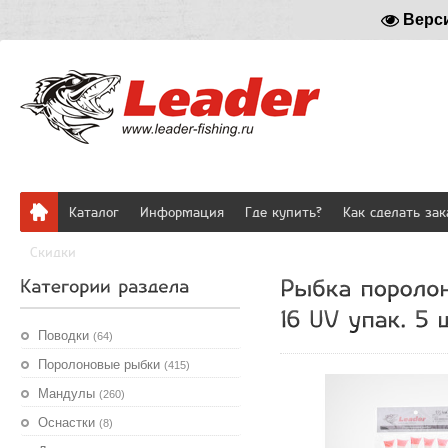
Верс
Каталог
Информация
Где купить?
Как сделать зак
Скидки
Поводки
(64)
Поролоновые рыбки
(415)
Мандулы
(260)
Оснастки
(8)