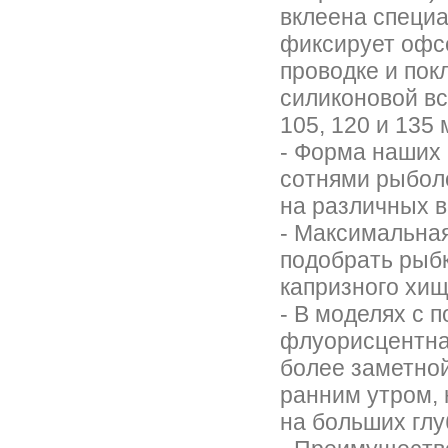
вклеена специа
фиксирует офсе
проводке и пок
силиконовой вс
105, 120 и 135 
- Форма наших
сотнями рыбол
на различных 
- Максимальная
подобрать рыбк
капризного хи
- В моделях с 
флуорисцентная
более заметной
ранним утром, 
на больших глу