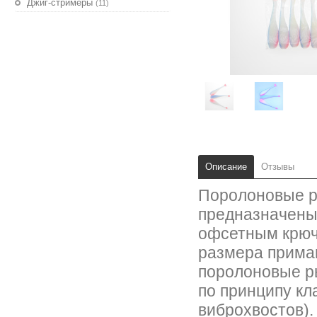
Джиг-стримеры
(11)
Описание
Отзывы
Поролоновые ры
предназначены
офсетным крюч
размера прима
поролоновые р
по принципу кл
виброхвостов).