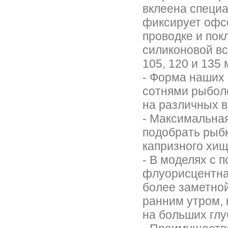
вклеена специа
фиксирует офсе
проводке и пок
силиконовой вс
105, 120 и 135 
- Форма наших
сотнями рыбол
на различных 
- Максимальная
подобрать рыбк
капризного хи
- В моделях с 
флуорисцентная
более заметной
ранним утром, 
на больших глу