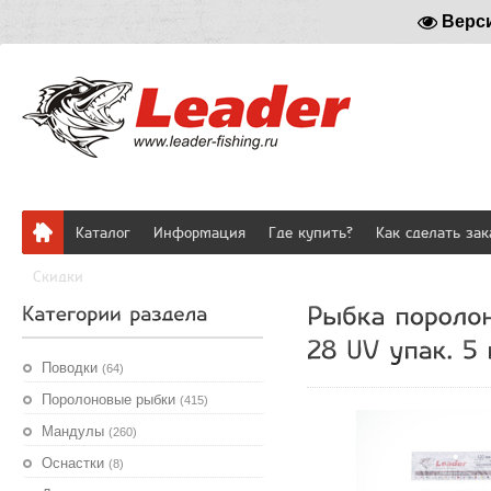
Верс
Каталог
Информация
Где купить?
Как сделать зак
Скидки
Поводки
(64)
Поролоновые рыбки
(415)
Мандулы
(260)
Оснастки
(8)