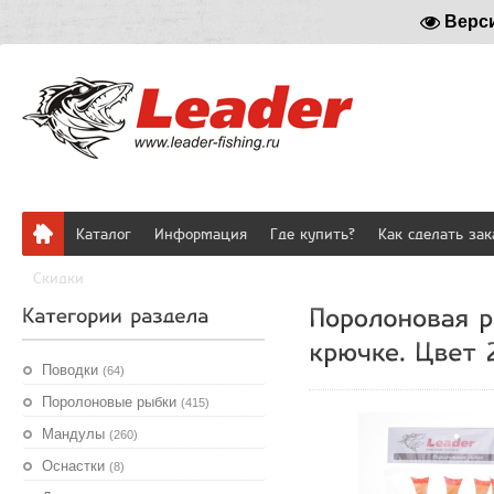
Верс
Каталог
Информация
Где купить?
Как сделать зак
Скидки
Поводки
(64)
Поролоновые рыбки
(415)
Мандулы
(260)
Оснастки
(8)