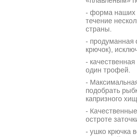
«плавленым» п
- форма наших 
течение неско
страны.
- продуманная 
крючок), исклю
- качественная
один трофей.
- Максимальная
подобрать рыбк
капризного хи
- Качественные
остроте заточк
- ушко крючка 