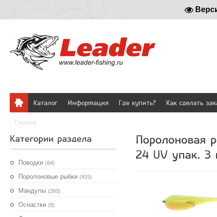
Верс
Каталог
Информация
Где купить?
Как сделать зак
Скидки
Поводки
(64)
Поролоновые рыбки
(415)
Мандулы
(260)
Оснастки
(8)