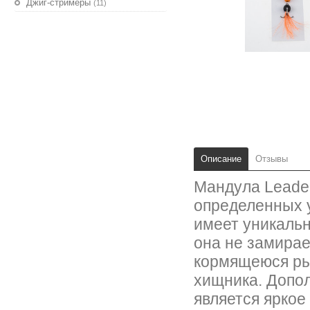
Джиг-стримеры
(11)
Описание
Отзывы
Мандула Leader
определенных у
имеет уникальн
она не замирае
кормящеюся рыб
хищника. Допо
является яркое