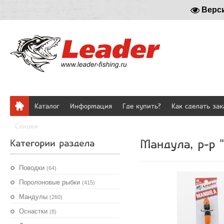
Верс
Каталог
Информация
Где купить?
Как сделать зак
Скидки
Поводки
(64)
Поролоновые рыбки
(415)
Мандулы
(260)
Оснастки
(8)